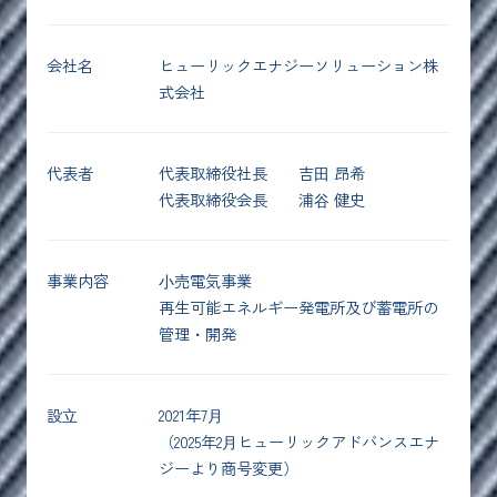
会社名
ヒューリックエナジーソリューション株
式会社
代表者
代表取締役社長 吉⽥ 昂希
代表取締役会長 浦⾕ 健史
事業内容
⼩売電気事業
再生可能エネルギー発電所及び蓄電所の
管理・開発
設⽴
2021年7⽉
（2025年2⽉ヒューリックアドバンスエナ
ジーより商号変更）