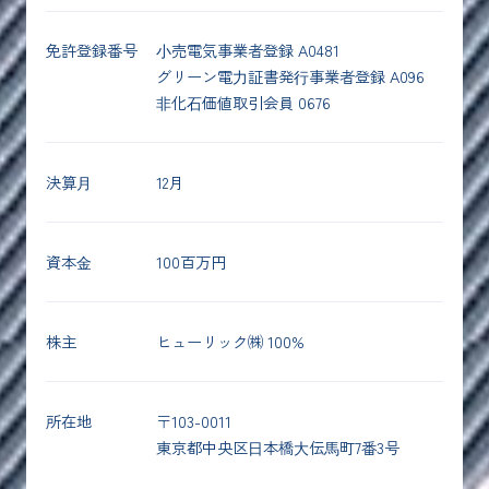
免許登録番号
⼩売電気事業者登録 A0481
グリーン電⼒証書発⾏事業者登録 A096
⾮化⽯価値取引会員 0676
決算⽉
12月
資本⾦
100百万円
株主
ヒューリック㈱ 100%
所在地
〒103-0011
東京都中央区⽇本橋⼤伝⾺町7番3号